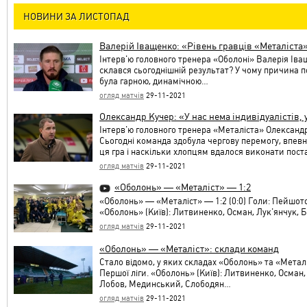
НОВИНИ ЗА ЛИСТОПАД
Валерій Іващенко: «Рівень гравців «Металіста
Інтерв'ю головного тренера «Оболоні» Валерія Іващ
склався сьогоднішній результат? У чому причина 
була гарною, динамічною…
огляд матчів
29-11-2021
Олександр Кучер: «У нас нема індивідуалістів, 
Інтерв'ю головного тренера «Металіста» Олександр
Сьогодні команда здобула чергову перемогу, впевн
ця гра і наскільки хлопцям вдалося виконати пос
огляд матчів
29-11-2021
«Оболонь» — «Металіст» — 1:2
«Оболонь» — «Металіст» — 1:2 (0:0) Голи: Пейшото, 6
«Оболонь» (Київ): Литвиненко, Осман, Лук'янчук, 
огляд матчів
29-11-2021
«Оболонь» — «Металіст»: склади команд
Стало відомо, у яких складах «Оболонь» та «Метал
Першої ліги. «Оболонь» (Київ): Литвиненко, Осман,
Лобов, Мединський, Слободян…
огляд матчів
29-11-2021