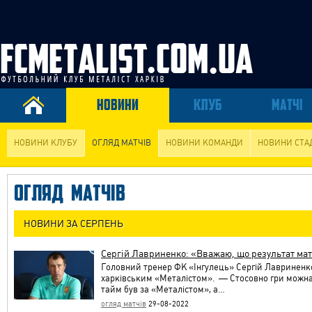
НОВИНИ
КЛУБ
МАТЧІ
НОВИНИ КЛУБУ
ОГЛЯД МАТЧІВ
НОВИНИ КОМАНДИ
НОВИНИ СТА
ОГЛЯД МАТЧІВ
НОВИНИ ЗА СЕРПЕНЬ
Сергій Лавриненко: «Вважаю, що результат ма
Головний тренер ФК «Інгулець» Сергій Лавриненк
харківським «Металістом». — Стосовно гри можна
тайм був за «Металістом», а…
огляд матчів
29-08-2022