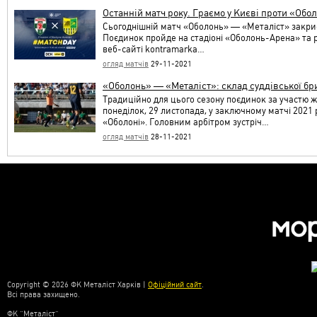
Останній матч року. Граємо у Києві проти «Обо
Сьогоднішній матч «Оболонь» — «Металіст» закриє 
Поєдинок пройде на стадіоні «Оболонь-Арена» та 
веб-сайті kontramarka…
огляд матчів
29-11-2021
«Оболонь» — «Металіст»: склад суддівської бр
Традиційно для цього сезону поєдинок за участю жо
понеділок, 29 листопада, у заключному матчі 2021 
«Оболоні». Головним арбітром зустріч…
огляд матчів
28-11-2021
Copyright © 2026 ФК Металіст Харків |
Офіційний сайт
.
Всі права захищено.
ФК “Металіст”