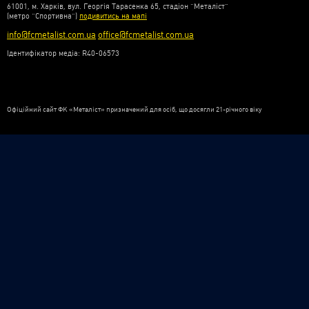
61001, м. Харків, вул. Георгія Тарасенка 65, стадіон “Металіст”
(метро “Спортивна”)
подивитись на мапі
info@fcmetalist.com.ua
office@fcmetalist.com.ua
Ідентифікатор медіа: R40-06573
Офіційний сайт ФК «Металіст» призначений для осіб, що досягли 21-річного віку